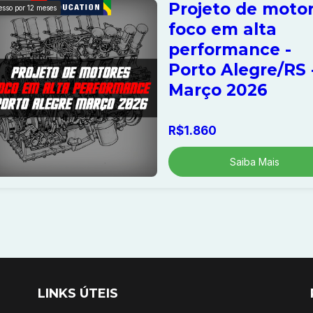
Projeto de motor
esso por
12
meses
foco em alta
performance -
Porto Alegre/RS 
Março 2026
R$1.860
Saiba Mais
LINKS ÚTEIS