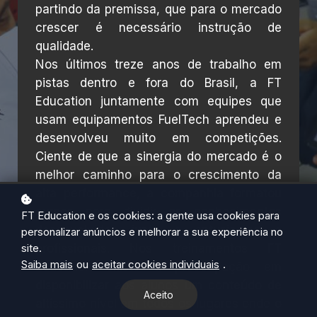
partindo da premissa, que para o mercado
crescer é necessário instrução de
qualidade.
Nos últimos treze anos de trabalho em
pistas dentro e fora do Brasil, a FT
Education juntamente com equipes que
usam equipamentos FuelTech aprendeu e
desenvolveu muito em competições.
Ciente de que a sinergia do mercado é o
melhor caminho para o crescimento da
alta performance, a companhia formatou
cursos para dividir os conhecimentos
FT Education e os cookies: a gente usa cookies para
desenvolvidos junto a entusiastas e
personalizar anúncios e melhorar a sua experiência no
site.
profissionais. Nos treinamentos FT
Saiba mais
ou
aceitar cookies individuais
.
Education existe a preocupação em
disponibilizar aos alunos um conteúdo de
Aceito
altíssimo nível em todos os lugares onde o