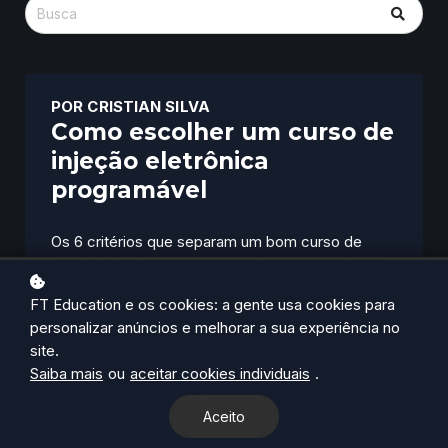
POR
CRISTIAN SILVA
Como escolher um curso de
injeção eletrônica
programável
Os 6 critérios que separam um bom curso de
injeção eletrônica programável de um raso, e por
que aprender direto com a fábrica muda o
FT Education e os cookies: a gente usa cookies para
resultado.
personalizar anúncios e melhorar a sua experiência no
site.
Saiba mais
ou
aceitar cookies individuais
.
POR
CRISTIAN SILVA
Como calcular e escolher o
Aceito