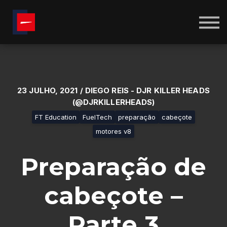
CALCULADORAS
SOBRE NÓS
BLOG
ENTRAR
CRIAR CONTA
23 JULHO, 2021 / DIEGO REIS - DJR KILLER HEADS
(@DJRKILLERHEADS)
FT Education
FuelTech
preparação
cabeçote
motores v8
Preparação de
cabeçote –
Parte 3