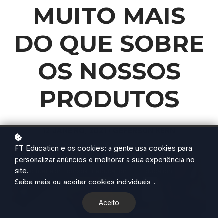
MUITO MAIS
DO QUE SOBRE
OS NOSSOS
PRODUTOS
12 JANEIRO, 2021 / GEFERSON KERN
FT Education e os cookies: a gente usa cookies para
fueltech
fteducation
sobre nos
quem somos
personalizar anúncios e melhorar a sua experiência no
site.
curso fueltech
cursos ft education
FT Education
Saiba mais
ou
aceitar cookies individuais
.
Aceito