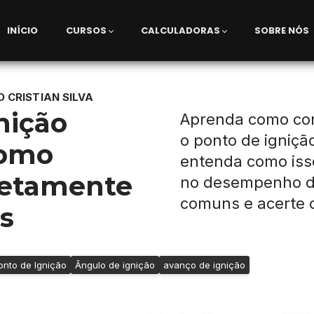
INÍCIO
CURSOS
CALCULADORAS
SOBRE NÓS
O CRISTIAN SILVA
nição
Aprenda como con
o ponto de igniçã
Como
entenda como iss
retamente
no desempenho do
comuns e acerte 
os
onto de Ignição
Ângulo de ignição
avanço de ignição