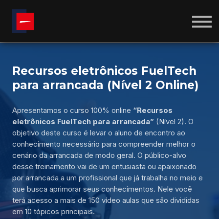
CALCULADORAS
SOBRE NÓS
BLOG
ENTRAR
CRIAR CONTA
Recursos eletrônicos FuelTech
para arrancada (Nível 2 Online)
Apresentamos o curso 100% online
“Recursos
eletrônicos FuelTech para arrancada”
(Nível 2). O
objetivo deste curso é levar o aluno de encontro ao
conhecimento necessário para compreender melhor o
cenário da arrancada de modo geral. O público-alvo
desse treinamento vai de um entusiasta ou apaixonado
por arrancada a um profissional que já trabalha no meio e
que busca aprimorar seus conhecimentos. Nele você
terá acesso a mais de 150 vídeo aulas que são divididas
em 10 tópicos principais.