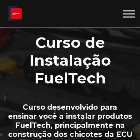
CALCULADORAS
SOBRE NÓS
BLOG
ENTRAR
Curso de
CRIAR CONTA
Instalação
FuelTech
Curso desenvolvido para
ensinar você a instalar produtos
FuelTech, principalmente na
construção dos chicotes da ECU