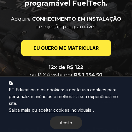
programável FuelTech.
Adquira
CONHECIMENTO EM INSTALAÇÃO
de injeção programável.
EU QUERO ME MATRICULAR
12x de R$ 122
ou PIX à vista por
R$ 1.354,50
FT Education e os cookies: a gente usa cookies para
personalizar anúncios e melhorar a sua experiência no
Compra 100% segura! Receba seu acesso imediatamente após confirmação do
site.
pagamento.
Saiba mais
ou
aceitar cookies individuais
.
Aceito
Instalação FuelTech